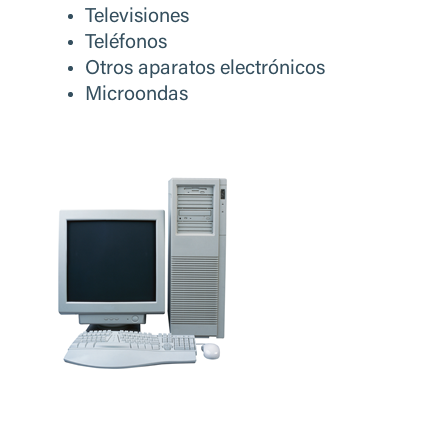
Televisiones
Tel
é
fonos
Otros aparatos electr
ó
nicos
Microondas